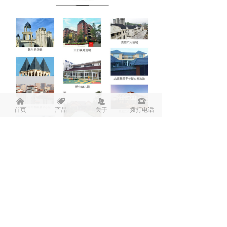
낀
뀄
뀡
뀰
首页
产品
关于
拨打电话