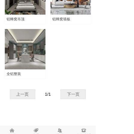
铝蜂窝吊顶
铝蜂窝墙板
全铝整装
上一页
1
/
1
下一页
낀
뀄
뀡
뀰